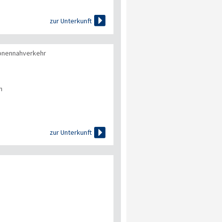

zur Unterkunft
onennahverkehr
n

zur Unterkunft