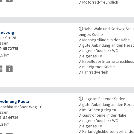
✓
Motorrad-freundlich
ⓘ
Nahe Wald und Kettwig Stau
Kettwig
einger. Küche
r Str. 28
✓
Messegelände in der Nähe
ssen
✓
gute Anbindung an den Pers
4-9572775
✓
eigene Dusche / WC
15 km
✓
eigenes TV
✓
kabelloser Internetanschlus
✓
mit eigener Küche
✓
Fahrradverleih
ⓘ
Lage im Essener Süden
wohnung Paula
✓
gute Anbindung an den Pers
Joachim-Maßner-Weg 10
✓
im Grünen gelegen
ssen
✓
Gastronomie in der Nähe
2-8444716
✓
eigene Dusche / WC
12 km
✓
eigenes TV
✓
Parkmöglichkeiten vorhande