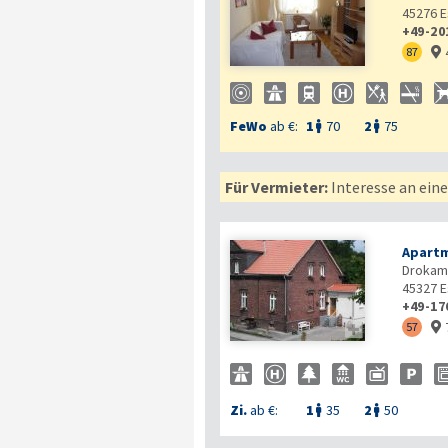
45276
E
+49-20
87

FeWo
ab €:
1
70
2
75


Für Vermieter:
Interesse an ein
Apartm
Drokam
45327
E
+49-17

57

Zi.
ab €:
1
35
2
50

