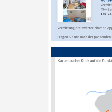
Monteu
Vermitt
45---
Es
+49-23

Vermittlung preiswerter Zimmer, A
Fragen Sie uns nach der passenden Un
Kartensuche: Klick auf die Punk