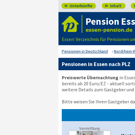
Unterkünfte
Inhalt


Pension Es
Essen: Verzeichnis für Pensionen 
Pensionen in Deutschland
Nordrhein-
Pensionen in Essen nach PLZ
Preiswerte Übernachtung
in Esse
bereits ab 20 Euro/EZ - aktuell sort
weitere Details zum Gastgeber und
Bitte weisen Sie Ihren Gastgeber dar
Vermittlung