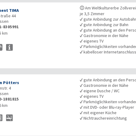
ⓘ
Am Weltkulturerbe Zollverei
ent TIMA
je 3,5 Zimmer
traße 44
✓
gute Anbindung zur Autobah
ssen
✓
gute Anbindung zur Bahn
1-8305991
✓
gute Anbindung an den Pers
5 km
✓
Gastronomie in der Nähe
✓
eigenes TV
✓
Parkmöglichkeiten vorhande
✓
kabelloser Internetanschlus
✓
gute Anbindung an den Pers
n Pötters
✓
Gastronomie in der Nähe
str. 4
✓
eigene Dusche / WC
ssen
✓
eigenes TV
0-1881815
✓
Parkmöglichkeiten vorhande
6 km
✓
mit DVD- oder Blu-ray-Player
✓
mit eigener Küche
✓
Nichtrauchereinrichtung