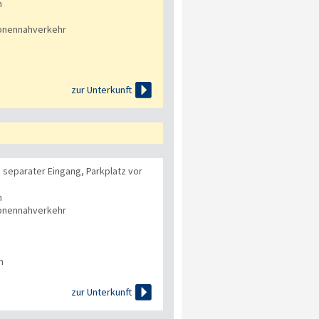
n
onennahverkehr

zur Unterkunft
 separater Eingang, Parkplatz vor
n
onennahverkehr
n

zur Unterkunft