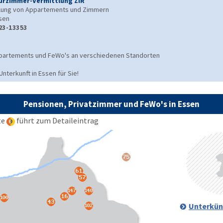
rzimmer-Vermittlung ZIR
lung von Appartements und Zimmern
sen
23-13353
ppartements und FeWo's an verschiedenen Standorten
terkunft in Essen für Sie!
Pensionen, Privatzimmer und FeWo's in Essen
te
führt zum Detaileintrag
Unterkün