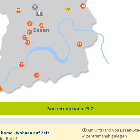
Sortierung nach: PLZ
ⓘ
Am Ortsrand von Essen-Ste
t home - Wohnen auf Zeit
✓
zentrumsnah gelegen
ler Rott 4