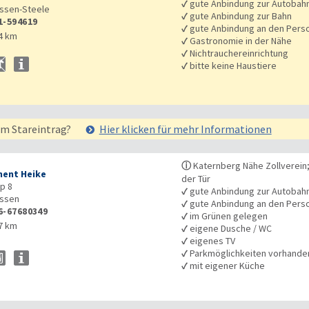
✓
gute Anbindung zur Autobah
ssen-Steele
✓
gute Anbindung zur Bahn
1-594619
✓
gute Anbindung an den Pers
4 km
✓
Gastronomie in der Nähe
✓
Nichtrauchereinrichtung
✓
bitte keine Haustiere
em Stareintrag?
Hier klicken für mehr
Informationen
ⓘ
Katernberg Nähe Zollverein;
ent Heike
der Tür
p 8
✓
gute Anbindung zur Autobah
ssen
✓
gute Anbindung an den Pers
6-67680349
✓
im Grünen gelegen
7 km
✓
eigene Dusche / WC
✓
eigenes TV
✓
Parkmöglichkeiten vorhande
✓
mit eigener Küche