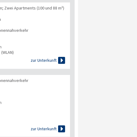
n; Zwei Apartments (100 und 88 m²)
n
onennahverkehr
n
s (WLAN)

zur Unterkunft
onennahverkehr
n

zur Unterkunft