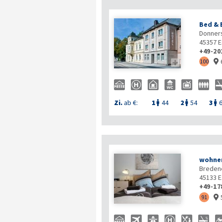
Bed & 
Donners
45357
E
+49-20

100

Zi.
ab €:
1
44
2
54
3



wohnen
Breden
45133
E
+49-17
91
