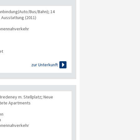
anbindung(Auto/Bus/Bahn); 14
 Ausstattung (2011)
onennahverkehr
et

zur Unterkunft
Bredeney m. Stellplatz; Neue
htete Apartments
en
n
onennahverkehr