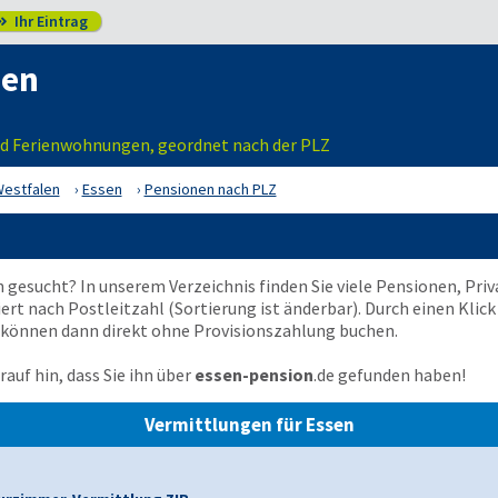
Ihr Eintrag

sen
und Ferienwohnungen, geordnet nach der PLZ
Westfalen
Essen
Pensionen nach PLZ
n gesucht? In unserem Verzeichnis finden Sie viele Pensionen, P
iert nach Postleitzahl (Sortierung ist änderbar). Durch einen Klick
 können dann direkt ohne Provisionszahlung buchen.
auf hin, dass Sie ihn über
essen-pension
.de
gefunden haben!
Vermittlungen für Essen