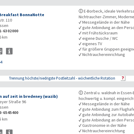
ⓘ
E-Borbeck, ideale Verkehrs
Breakfast BonnaNotte
Nichtraucher-Zimmer, Moderne
tr. 110
✓
Messegelände in der Nähe
ssen
✓
gute Anbindung an den Pers
1-6302000
✓
mit Frühstücksraum
6 km
✓
eigene Dusche / WC
✓
eigenes TV
✓
für größere Gruppen geeign
✓
Nichtrauchereinrichtung
64
Trennung höchste/niedrigste Postleitzahl - wöchentliche Rotation
ⓘ
Zentral u. waldnah in Essen-
 auf zeit in bredeney (wazib)
hochwertig u. kompl. eingeric
eyer Straße 96
✓
Messegelände in der Nähe
ssen
✓
gute Anbindung zum Flughaf
8-6545400
✓
gute Anbindung zur Autobah
5 km
✓
gute Anbindung an den Pers
✓
Gastronomie in der Nähe
✓
Nichtrauchereinrichtung