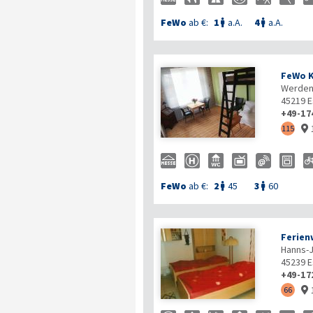
FeWo
ab €:
1
a.A.
4
a.A.


FeWo 
Werdene
45219
E
+49-17
115

FeWo
ab €:
2
45
3
60


Ferien
Hanns-
45239
E
+49-17
66
