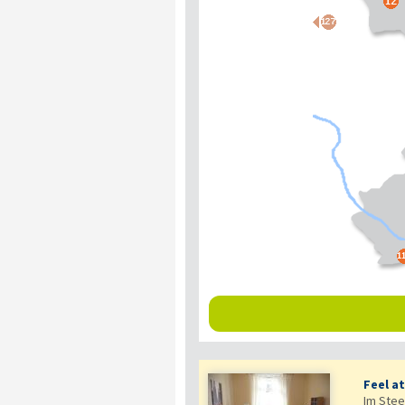
Feel a
Im Stee