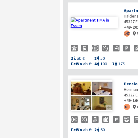
Apartm
Haldens
45327
E
+49-20
147

Zi.
ab €:
2
50

FeWo
ab €:
4
100
7
175


Pensio
Hermann
45327
E
+49-16

61

FeWo
ab €:
2
60
