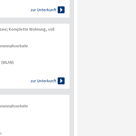

zur Unterkunft
see; Komplette Wohnung, voll
onennahverkehr
s (WLAN)

zur Unterkunft
onennahverkehr
n