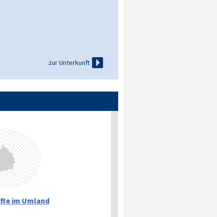

zur Unterkunft
fte im Umland