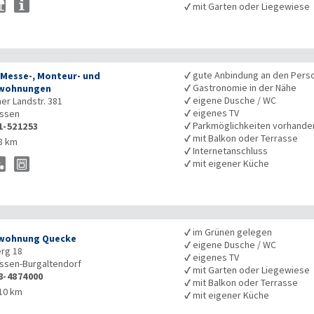
✓
mit Garten oder Liegewiese
✓
gute Anbindung an den Pers
 Messe-, Monteur- und
✓
Gastronomie in der Nähe
nwohnungen
✓
eigene Dusche / WC
r Landstr. 381
✓
eigenes TV
ssen
✓
Parkmöglichkeiten vorhande
1-521253
✓
mit Balkon oder Terrasse
8 km
✓
Internetanschluss
✓
mit eigener Küche
✓
im Grünen gelegen
wohnung Quecke
✓
eigene Dusche / WC
rg 18
✓
eigenes TV
ssen-Burgaltendorf
✓
mit Garten oder Liegewiese
8-4874000
✓
mit Balkon oder Terrasse
10 km
✓
mit eigener Küche