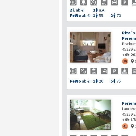
Zi.
ab €:
2
a.A.

FeWo
ab €:
1
55
2
70


Rita´s
Ferie
Bochume
45279
E
+49-20

38

FeWo
ab €:
1
20
5
75


Ferien
Laurabe
45289
E
+49-17

41
