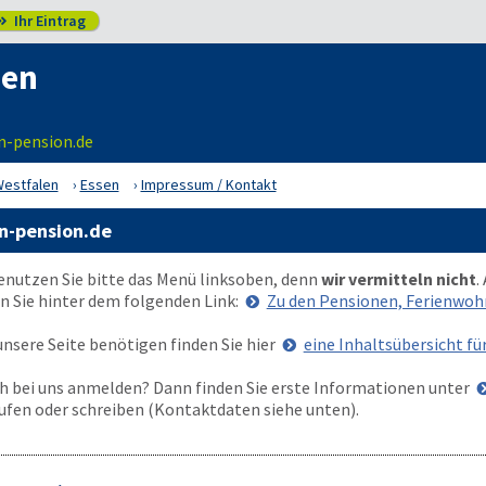
Ihr Eintrag

sen
n-pension.de
Westfalen
Essen
Impressum / Kontakt
n-pension.de
enutzen Sie bitte das Menü
links
oben
, denn
wir vermitteln nicht
.
n Sie hinter dem folgenden Link:
Zu den Pensionen, Ferienwo
nsere Seite benötigen finden Sie hier
eine Inhaltsübersicht fü
 bei uns anmelden? Dann finden Sie erste Informationen unter
ufen oder schreiben (Kontaktdaten siehe unten).