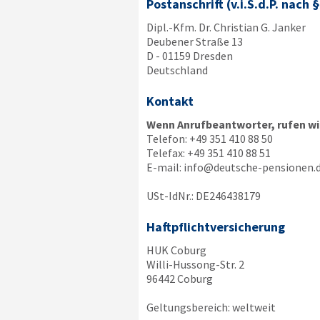
Postanschrift (v.i.S.d.P. nach 
Dipl.-Kfm. Dr. Christian G. Janker
Deubener Straße 13
D - 01159 Dresden
Deutschland
Kontakt
Wenn Anrufbeantworter, rufen wir
Telefon:
+49 351 410 88 50
Telefax:
+49 351 410 88 51
E-mail:
info@deutsche-pensionen.
USt-IdNr.: DE246438179
Haftpflichtversicherung
HUK Coburg
Willi-Hussong-Str. 2
96442 Coburg
Geltungsbereich: weltweit